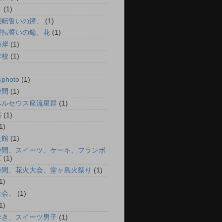
、
(1)
運転誓いの鐘、
(1)
運転誓いの鐘、花
(1)
海岸
(1)
学校
(1)
hoto
(1)
時間
(1)
ペルセウス座流星群
(1)
浴
(1)
1)
た館
(1)
時間、スイーツ、ケーキ、フランボ
ズ
(1)
時間、花火大会、堂ヶ島火祭り
(1)
1)
大会、
(1)
1)
歩き、スイーツ男子
(1)