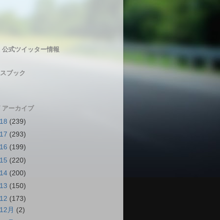
 公式ツイッター情報
スブック
 アーカイブ
018
(239)
017
(293)
016
(199)
015
(220)
014
(200)
013
(150)
012
(173)
12月
(2)