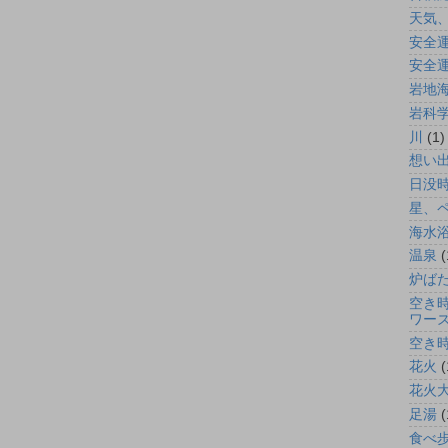
天気
安全
安全
岩地
岩科
川
(1)
想い出p
日没
星、
海水
温泉
(
炉ば
空き
ワー
空き
花火
(
花火
足湯
(
食べ