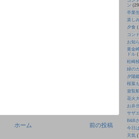
コン
ン
(29
卒業
楽し
夕食
(
コン
お知
黄金
ドル
(
松崎
緑の
夕陽
桜葉
遊覧
花火
お弁
サザ
B&B
ホーム
前の投稿
今日
天気
(