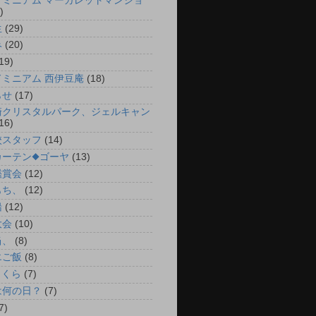
ドミニアム マーガレットマンショ
)
生
(29)
み
(20)
19)
ドミニアム 西伊豆庵
(18)
らせ
(17)
崎クリスタルパーク、ジェルキャン
16)
校スタッフ
(14)
カーテン◆ゴーヤ
(13)
鑑賞会
(12)
もち、
(12)
船
(12)
大会
(10)
当、
(8)
エご飯
(8)
さくら
(7)
は何の日？
(7)
7)