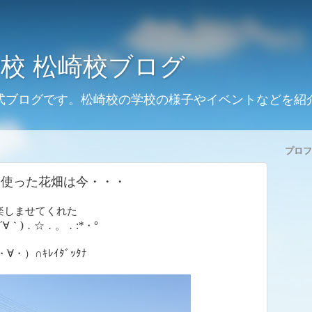
校 松崎校ブログ
式ブログです。松崎校の学校の様子やイベントなどを紹
プロフ
を使った花畑は今・・・
楽しませてくれた
´∀｀
)
．☆．。．
:*
・°
）∩ｷﾚｲﾀﾞｯﾀﾅ