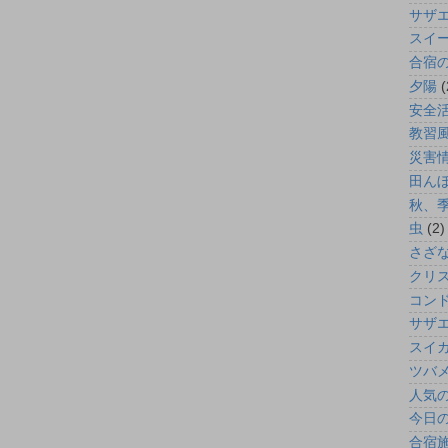
サザ
スイ
合宿
夕陽
(
安全
教習
災害
田ん
秋、
虫
(2)
さざ
クリ
コン
サザ
スイ
ツバ
人気の
今日
合宿