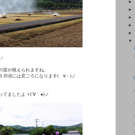
►
►
►
►
►
▼
い
の苗が植えられますね。
(
ゝ∀・
)
ノ
６月頃には見ごろになります
ヾ
(
´∀｀●
)
ノ
ってましたよ