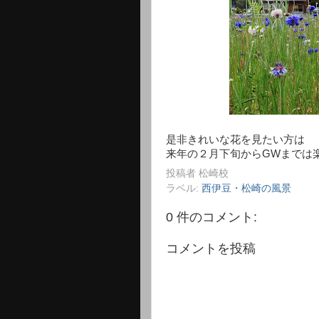
是非きれいな花を見たい方は
来年の２月下旬からGWまでは楽
投稿者
松崎校
ラベル:
西伊豆・松崎の風景
0 件のコメント:
コメントを投稿