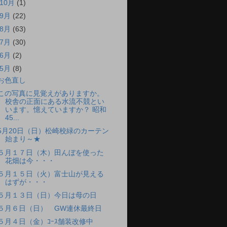
10月
(1)
9月
(22)
8月
(63)
7月
(30)
6月
(2)
5月
(8)
お色直し
この写真に見覚えがありますか。
校舎の正面にある水流不競とい
います。憶えていますか？ 昭和
45...
5月20日（日）松崎校緑のカーテン
始まり～★
５月１７日（木）田んぼを使った
花畑は今・・・
５月１５日（火）富士山が見える
はずが・・・
５月１３日（日）今日は母の日
５月６日（日） GW連休最終日
５月４日（金）ｺｰｽ舗装改修中