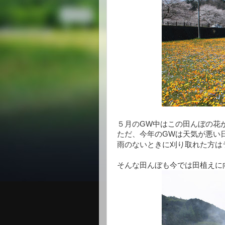
５月のGW中はこの田んぼの花
ただ、今年のGWは天気が悪い
雨のないときに刈り取れた方は
そんな田んぼも今では田植え