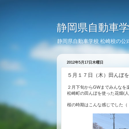
静岡県自動車学
静岡県自動車学校 松崎校の公
2012年5月17日木曜日
５月１７日（木）田んぼ
２月下旬からGWまでみんなを
(
人
松崎町の田んぼを使った花畑
桜の時期はこんな感じでした（・∀・