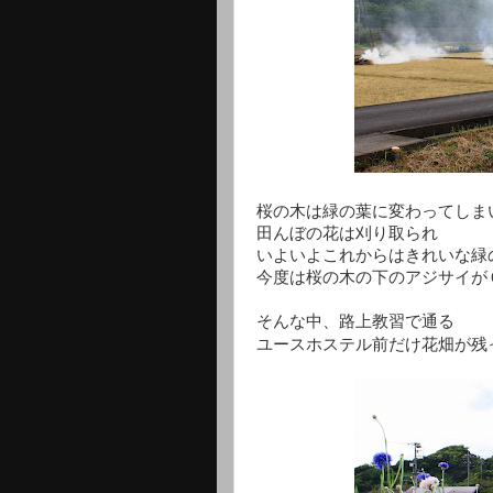
桜の木は緑の葉に変わってしま
田んぼの花は刈り取られ
いよいよこれからはきれいな緑
今度は桜の木の下のアジサイが
そんな中、路上教習で通る
ユースホステル前だけ花畑が残