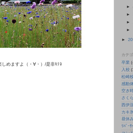
►
►
►
►
►
2
カテゴ
卒業
(
しめますよ（・∀・）/是非ｷﾃﾈ
入校
(
松崎
感動
空き
さく
西伊
カキ
昼休
ﾘﾊﾞｰｻ