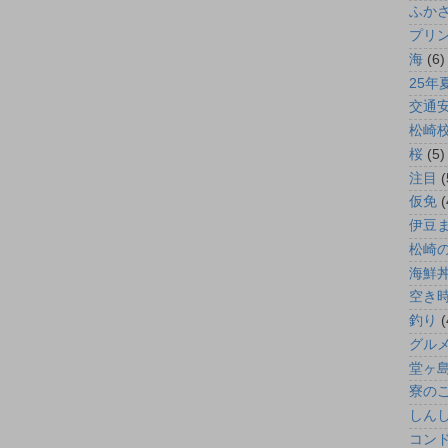
ふか
プリン
海
(6)
25年
交通
松崎
桜
(5)
注目
(
仮免
(
伊豆
松崎
海鮮
空き
釣り
(
グル
堂ヶ
寮の
しん
コン