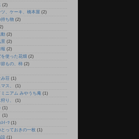
エ
(2)
ーツ、ケーキ、橋本屋
(2)
の持ち物
(2)
2)
活動
(2)
風景
(2)
情報
(2)
ぼを使った花畑
(2)
季節もの、柿
(2)
なみ荘
(1)
スマス、
(1)
ドミニアム みやうち庵
(1)
エ狩り、
(1)
カ
(1)
メ
(1)
ｽｲｰﾂ
(1)
のとっておきの一枚
(1)
施設
(1)