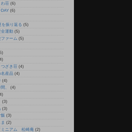
さわ荘
(6)
DAY
(6)
夏を振り返る
(5)
安全運動
(5)
校ファーム
(5)
5)
4)
まつざき荘
(4)
の名産品
(4)
丼
(4)
時間、
(4)
4)
メ
(3)
島
(3)
ご飯
(3)
しま
(2)
ドミニアム 松崎庵
(2)