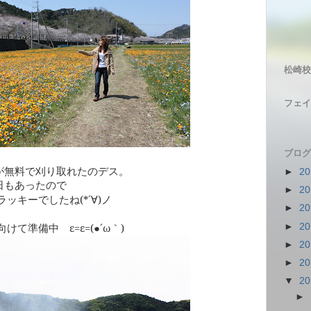
松崎校
フェイ
ブログ
が無料で刈り取れたのデス。
►
2
日もあったので
►
2
(*
´∀
)
ノ
ラッキーでしたね
►
2
ε
=
ε
=(
●´ω｀
)
►
2
に向けて準備中
►
2
►
2
▼
2
►