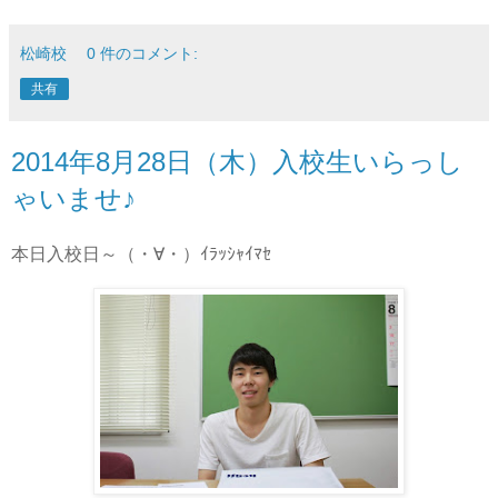
松崎校
0 件のコメント:
共有
2014年8月28日（木）入校生いらっし
ゃいませ♪
本日入校日～（・∀・）ｲﾗｯｼｬｲﾏｾ