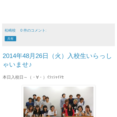
松崎校
0 件のコメント:
共有
2014年48月26日（火）入校生いらっし
ゃいませ♪
本日入校日～（・∀・）ｲﾗｯｼｬｲﾏｾ