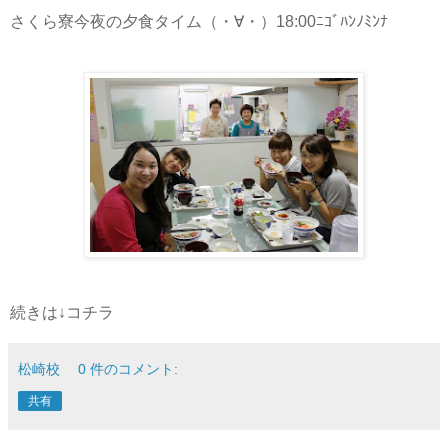
さくら寮今夜の夕食タイム（・∀・）18:00ﾆｺﾞﾊﾝﾉﾐﾝﾅ
続きは↓コチラ
松崎校
0 件のコメント:
共有