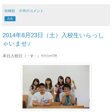
松崎校
0 件のコメント:
共有
2014年8月23日（土）入校生いらっし
ゃいませ♪
本日入校日（・∀・）ｲﾗｯｼｬｲﾏｾ