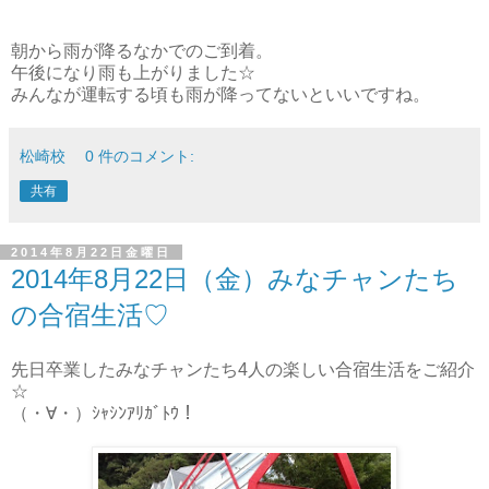
朝から雨が降るなかでのご到着。
午後になり雨も上がりました☆
みんなが運転する頃も雨が降ってないといいですね。
松崎校
0 件のコメント:
共有
2014年8月22日金曜日
2014年8月22日（金）みなチャンたち
の合宿生活♡
先日卒業したみなチャンたち4人の楽しい合宿生活をご紹介
☆
（・∀・）ｼｬｼﾝｱﾘｶﾞﾄｳ！