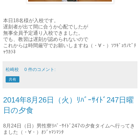
本日18名様が入校です。
遅刻者が出て間に合うか心配でしたが
無事全員予定通り入校できました。
でも、教習は遅刻が認められないので
これからは時間厳守でお願いしますね（・∀・）ｿﾂｷﾞｮｳﾉﾋﾞﾁ
ｬｳｶﾗﾈ
松崎校
0 件のコメント:
共有
2014年8月26日（火）ﾘﾊﾞｰｻｲﾄﾞ247日曜
日の夕食
8月24日（日）男性寮ﾘﾊﾞｰｻｲﾄﾞ247の夕食タイムへ行ってき
ました（・∀・）ｵｼﾞｬﾏｼﾏｼﾀ