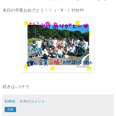
本日の卒業おめでとう！！（・∀・）ｵﾂｶﾚｻﾏ
続きは↓コチラ
松崎校
0 件のコメント:
共有