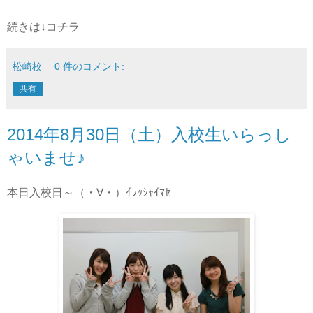
続きは↓コチラ
松崎校
0 件のコメント:
共有
2014年8月30日（土）入校生いらっし
ゃいませ♪
本日入校日～（・∀・）ｲﾗｯｼｬｲﾏｾ