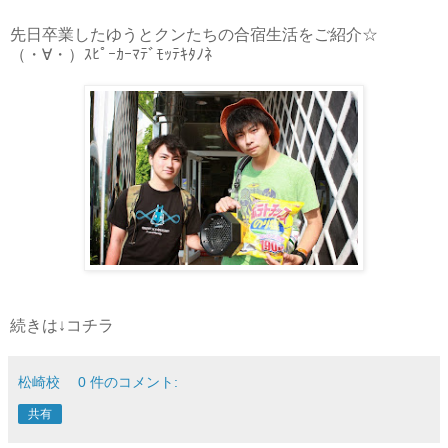
先日卒業したゆうとクンたちの合宿生活をご紹介☆
（・∀・）ｽﾋﾟｰｶｰﾏﾃﾞﾓｯﾃｷﾀﾉﾈ
続きは↓コチラ
松崎校
0 件のコメント:
共有