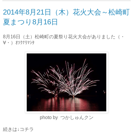
2014年8月21日（木）花火大会～松崎町
夏まつり8月16日
8月16日（土）松崎町の夏祭り花火大会がありました（・
∀・）ｵｿｸﾅﾘﾏｼﾀ
photo by つかしゅんクン
続きは↓コチラ