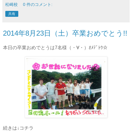
松崎校
0 件のコメント:
共有
2014年8月23日（土）卒業おめでとう!!
本日の卒業おめでとうは7名様（・∀・）ｵﾒﾃﾞﾄｳ☆
続きは↓コチラ