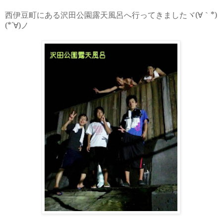
ヾ
(
∀｀
*)
西伊豆町にある沢田公園露天風呂へ行ってきました
(*
´∀
)
ノ