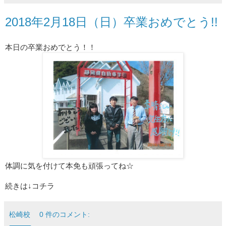
2018年2月18日（日）卒業おめでとう!!
本日の卒業おめでとう！！
体調に気を付けて本免も頑張ってね☆
続きは↓コチラ
松崎校
0 件のコメント: