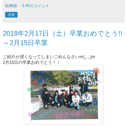
松崎校
0 件のコメント:
共有
2018年2月17日（土）卒業おめでとう!!
～2月15日卒業
ご紹介が遅くなってしまい
ごめんなさいm(_ _)m
2月15日
の卒業おめでとう！！