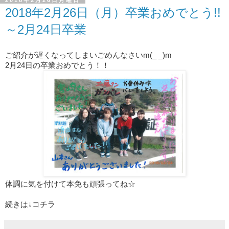
2018年2月26日月曜日
2018年2月26日（月）卒業おめでとう!!
～2月24日卒業
ご紹介が遅くなってしまい
ごめんなさいm(_ _)m
2月24日
の卒業おめでとう！！
体調に気を付けて本免も頑張ってね☆
続きは↓コチラ