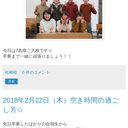
今日は7
名様ご入校です☆
卒業まで一緒に頑張りましょう！！
松崎校
0 件のコメント:
共有
2018年2月22日（木）空き時間の過ご
し方☆
先日卒業したばかりの合宿生から