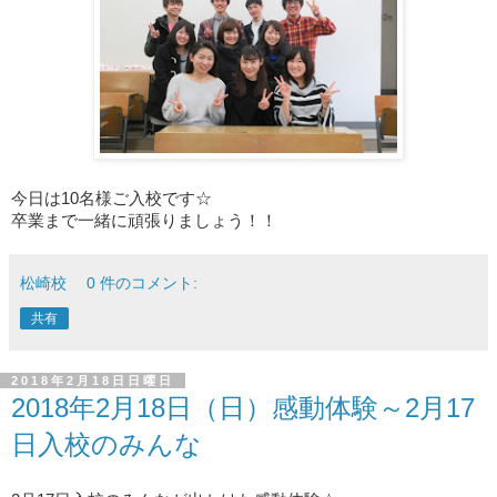
今日は10
名様ご入校です☆
卒業まで一緒に頑張りましょう！！
松崎校
0 件のコメント:
共有
2018年2月18日日曜日
2018年2月18日（日）感動体験～2月17
日入校のみんな