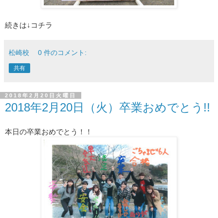
続きは↓コチラ
松崎校
0 件のコメント:
共有
2018年2月20日火曜日
2018年2月20日（火）卒業おめでとう!!
本日の卒業おめでとう！！