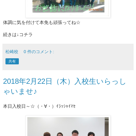
体調に気を付けて本免も頑張ってね☆
続きは↓コチラ
松崎校
0 件のコメント:
共有
2018年2月22日（木）入校生いらっし
ゃいませ♪
本日入校日～☆（・∀・）ｲﾗｯｼｬｲﾏｾ