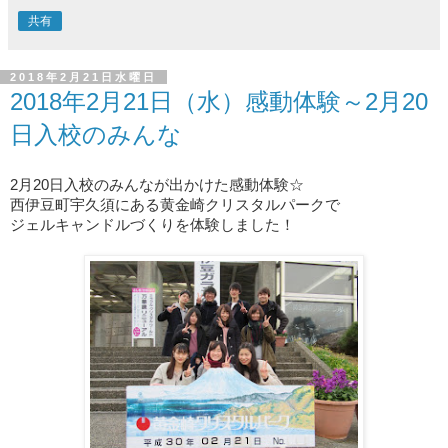
共有
2018年2月21日水曜日
2018年2月21日（水）感動体験～2月20
日入校のみんな
2月20日入校のみんなが
出かけた感動体験☆
西伊豆町宇久須にある黄金崎クリスタルパークで
ジェルキャンドルづくりを体験しました！