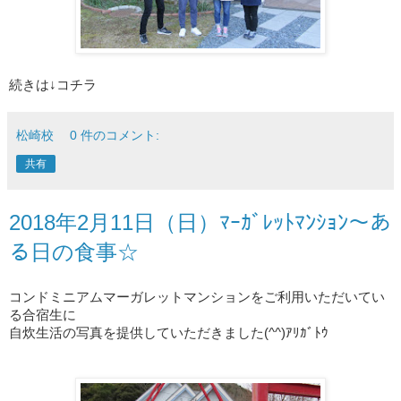
続きは↓コチラ
松崎校
0 件のコメント:
共有
2018年2月11日（日）ﾏｰｶﾞﾚｯﾄﾏﾝｼｮﾝ～あ
る日の食事☆
コンドミニアムマーガレットマンションをご利用いただいてい
る合宿生に
自炊生活の写真を提供していただきました(^^)ｱﾘｶﾞﾄｳ