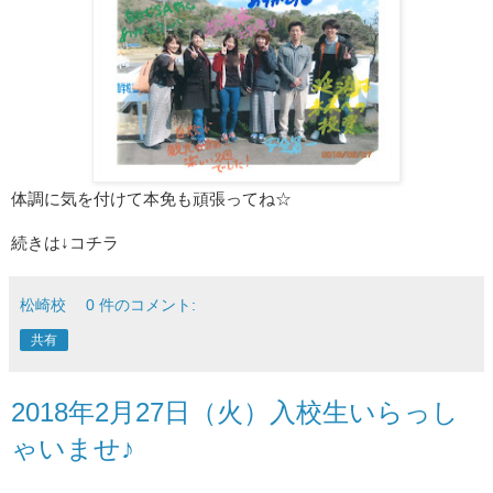
体調に気を付けて本免も頑張ってね☆
続きは↓コチラ
松崎校
0 件のコメント:
共有
2018年2月27日（火）入校生いらっし
ゃいませ♪