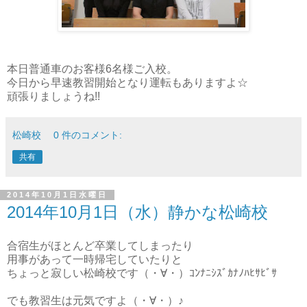
本日普通車のお客様6名様ご入校。
今日から早速教習開始となり運転もありますよ☆
頑張りましょうね!!
松崎校
0 件のコメント:
共有
2014年10月1日水曜日
2014年10月1日（水）静かな松崎校
合宿生がほとんど卒業してしまったり
用事があって一時帰宅していたりと
ちょっと寂しい松崎校です（・∀・）ｺﾝﾅﾆｼｽﾞｶﾅﾉﾊﾋｻﾋﾞｻ
でも教習生は元気ですよ（・∀・）♪