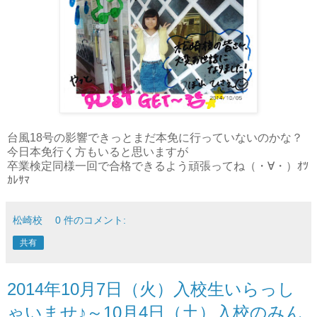
台風18号の影響できっとまだ本免に行っていないのかな？
今日本免行く方もいると思いますが
卒業検定同様一回で合格できるよう頑張ってね（・∀・）ｵﾂ
ｶﾚｻﾏ
松崎校
0 件のコメント:
共有
2014年10月7日（火）入校生いらっし
ゃいませ♪～10月4日（土）入校のみん