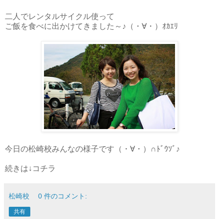
二人でレンタルサイクル使って
ご飯を食べに出かけてきました～♪（・∀・）ｵｶｴﾘ
今日の松崎校みんなの様子です（・∀・）∩ﾄﾞｳｿﾞ♪
続きは↓コチラ
松崎校
0 件のコメント:
共有