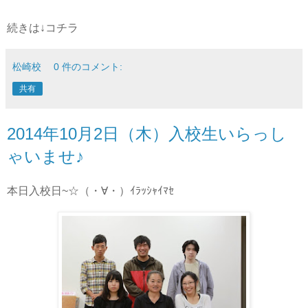
続きは↓コチラ
松崎校
0 件のコメント:
共有
2014年10月2日（木）入校生いらっし
ゃいませ♪
本日入校日~☆（・∀・）ｲﾗｯｼｬｲﾏｾ