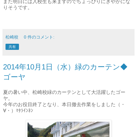
また明日には入校生も来ますのでちょっぴりにぎやかにな
りそうです。
松崎校
0 件のコメント:
共有
2014年10月1日（水）緑のカーテン◆
ゴーヤ
夏の暑い中、松崎校緑のカーテンとして大活躍したゴー
ヤ。
今年のお役目終了となり、本日撤去作業をしました（・
∀・）ﾏﾀﾗｲﾝﾈﾝ