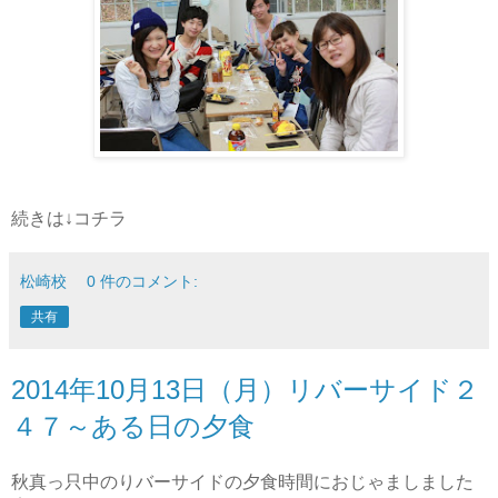
続きは↓コチラ
松崎校
0 件のコメント:
共有
2014年10月13日（月）リバーサイド２
４７～ある日の夕食
秋真っ只中のりバーサイドの夕食時間におじゃましました