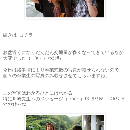
続きは↓コチラ
お盆近くになりだんだん交通量が多くなってきているなか
大変でした（・∀・）ｵﾂｶﾚｻﾏ
今日は諸事情により卒業式後の写真が載せられないので
個々の卒業生の写真のみ載せさせてもらいますね。
この写真はわかるひとにはわかる。
特に川崎先生へのメッセージ（・∀・）ﾋﾀﾞﾘﾉｶﾚﾊ ﾅﾆｶﾉｼｭｼﾞ
ﾝｺｳｦﾏﾈｼﾃﾏｽ