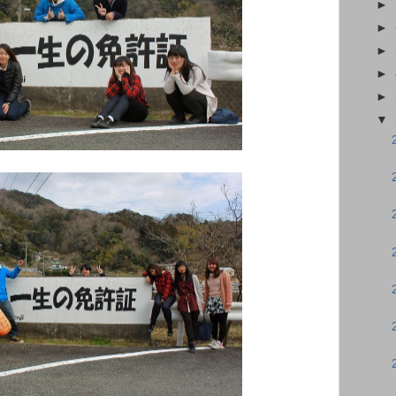
►
►
►
►
►
▼