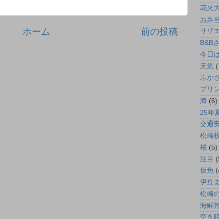
花火
お弁
ホーム
前の投稿
サザ
B&B
今日
天気
(
ふか
プリン
海
(6)
25年
交通
松崎
桜
(5)
注目
(
仮免
(
伊豆
松崎
海鮮
空き