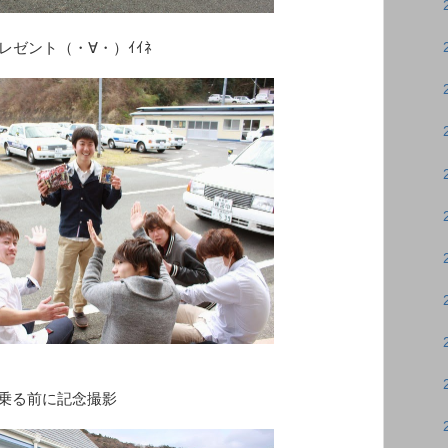
プレゼント（・∀・）ｲｲﾈ
に乗る前に記念撮影