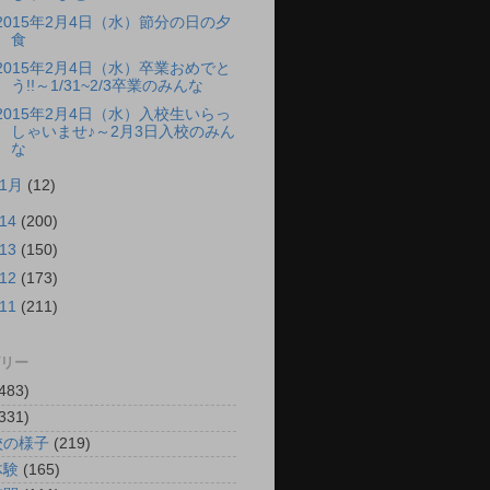
2015年2月4日（水）節分の日の夕
食
2015年2月4日（水）卒業おめでと
う!!～1/31~2/3卒業のみんな
2015年2月4日（水）入校生いらっ
しゃいませ♪～2月3日入校のみん
な
1月
(12)
014
(200)
013
(150)
012
(173)
011
(211)
リー
483)
331)
校の様子
(219)
体験
(165)