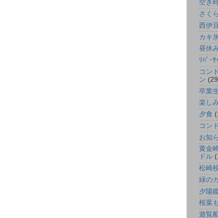
空き
さく
西伊
カキ
昼休
ﾘﾊﾞｰｻ
コン
ン
(29
卒業
楽し
夕食
(
コン
お知
黄金
ドル
(
松崎
緑の
夕陽
桜葉
遊覧