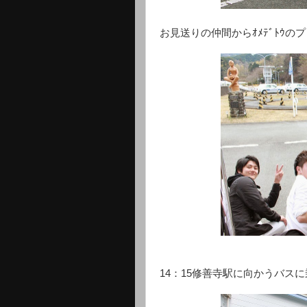
お見送りの仲間からｵﾒﾃﾞﾄｳの
14：15修善寺駅に向かうバス