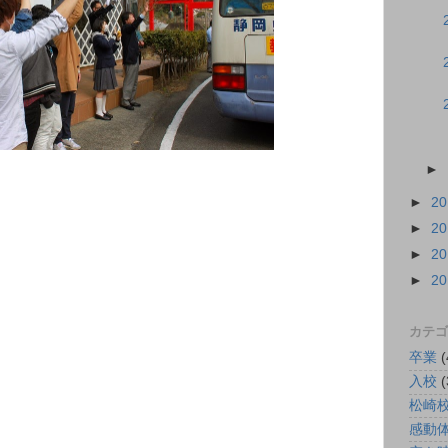
►
►
2
►
2
►
2
►
2
カテゴ
卒業
(
入校
(
松崎
感動