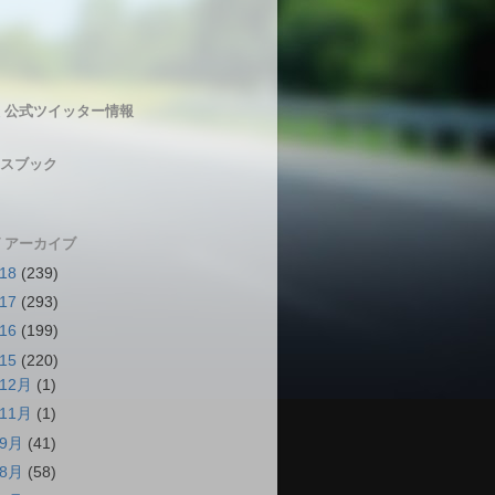
 公式ツイッター情報
スブック
 アーカイブ
018
(239)
017
(293)
016
(199)
015
(220)
12月
(1)
11月
(1)
9月
(41)
8月
(58)