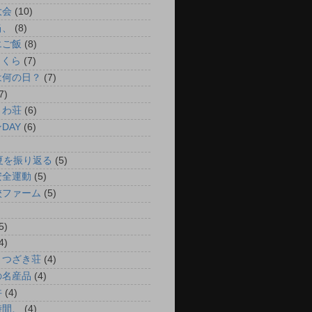
大会
(10)
当、
(8)
エご飯
(8)
さくら
(7)
は何の日？
(7)
7)
さわ荘
(6)
DAY
(6)
夏を振り返る
(5)
安全運動
(5)
校ファーム
(5)
5)
4)
まつざき荘
(4)
の名産品
(4)
丼
(4)
時間、
(4)