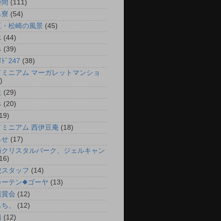
時間
(111)
ら寮
(54)
豆・松崎の風景
(45)
氷
(44)
み
(39)
ｲﾄﾞ247
(38)
ドミニアム マーガレットマンショ
)
生
(29)
み
(20)
19)
ドミニアム 西伊豆庵
(18)
らせ
(17)
崎クリスタルパーク、ジェルキャン
16)
校スタッフ
(14)
カーテン◆ゴーヤ
(13)
鑑賞会
(12)
もち、
(12)
船
(12)