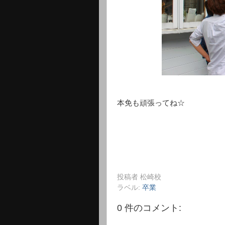
本免も頑張ってね☆
投稿者
松崎校
ラベル:
卒業
0 件のコメント: