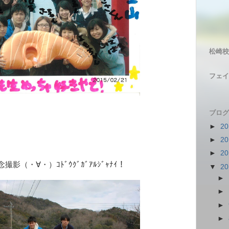
松崎校
フェイ
ブログ
►
2
►
2
►
2
（・∀・）ｺﾄﾞｳｸﾞｶﾞｱﾙｼﾞｬﾅｲ！
▼
2
►
►
►
►