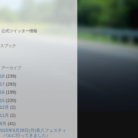
 公式ツイッター情報
スブック
 アーカイブ
018
(239)
017
(293)
016
(199)
015
(220)
12月
(1)
11月
(1)
9月
(41)
2015年9月28日(月)長八フェスティ
バルに行ってきました♪