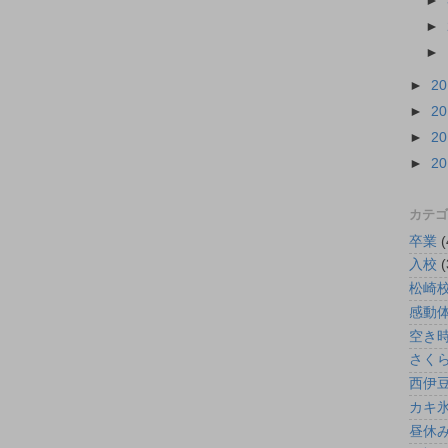
►
►
►
►
2
►
2
►
2
►
2
カテゴ
卒業
(
入校
(
松崎
感動
空き
さく
西伊
カキ
昼休