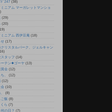
ｲﾄﾞ247
(38)
ドミニアム マーガレットマンショ
)
生
(29)
み
(20)
19)
ドミニアム 西伊豆庵
(18)
らせ
(17)
崎クリスタルパーク、ジェルキャン
16)
校スタッフ
(14)
カーテン◆ゴーヤ
(13)
鑑賞会
(12)
もち、
(12)
船
(12)
大会
(10)
当、
(8)
エご飯
(8)
さくら
(7)
は何の日？
(7)