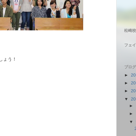
松崎校
フェイ
しょう！
ブログ
►
2
►
2
►
2
▼
2
►
►
▼