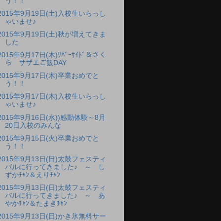
う！！
2015年9月19日(土)入校生いらっし
ゃいませ♪
2015年9月19日(土)秋が増えてきま
した
2015年9月17日(木)ﾘﾊﾞｰｻｲﾄﾞ＆さく
ら サザエご飯DAY
2015年9月17日(木)卒業おめでと
う！！
2015年9月17日(木)入校生いらっし
ゃいませ♪
2015年9月16日(水))感動体験～8月
20日入校のみんな
2015年9月15日(火)卒業おめでと
う！！
2015年9月13日(日)太鼓フェスティ
バルに行ってきました♪ ～ し
ずかﾁｬﾝ＆えりﾁｬﾝ
2015年9月13日(日)太鼓フェスティ
バルに行ってきました♪ ～ あ
やかﾁｬﾝ＆たまきﾁｬﾝ
2015年9月13日(日)かき氷無料サー