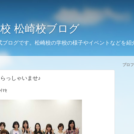
校 松崎校ブログ
式ブログです。松崎校の学校の様子やイベントなどを紹
プロフ
生いらっしゃいませ♪
ｲﾏｾ