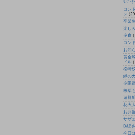
ﾘﾊﾞｰｻ
コン
ン
(29
卒業
楽し
夕食
(
コン
お知
黄金
ドル
(
松崎
緑の
夕陽
桜葉
遊覧
花火
お弁
サザ
B&B
今日