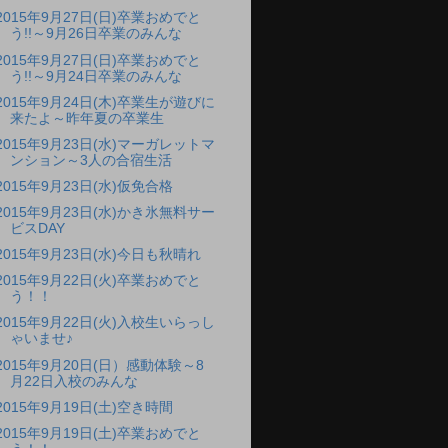
2015年9月27日(日)卒業おめでと
う!!～9月26日卒業のみんな
2015年9月27日(日)卒業おめでと
う!!～9月24日卒業のみんな
2015年9月24日(木)卒業生が遊びに
来たよ～昨年夏の卒業生
2015年9月23日(水)マーガレットマ
ンション～3人の合宿生活
2015年9月23日(水)仮免合格
2015年9月23日(水)かき氷無料サー
ビスDAY
2015年9月23日(水)今日も秋晴れ
2015年9月22日(火)卒業おめでと
う！！
2015年9月22日(火)入校生いらっし
ゃいませ♪
2015年9月20日(日）感動体験～8
月22日入校のみんな
2015年9月19日(土)空き時間
2015年9月19日(土)卒業おめでと