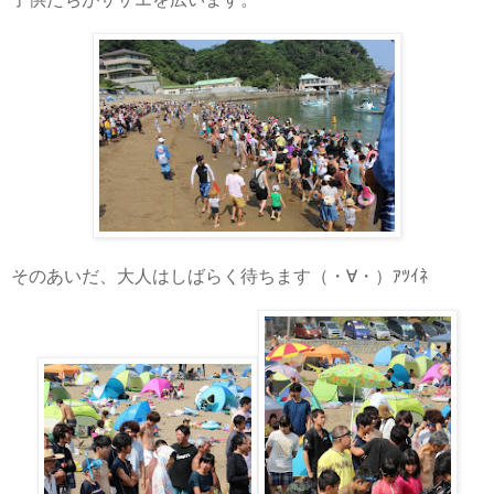
そのあいだ、大人はしばらく待ちます（・∀・）ｱﾂｲﾈ