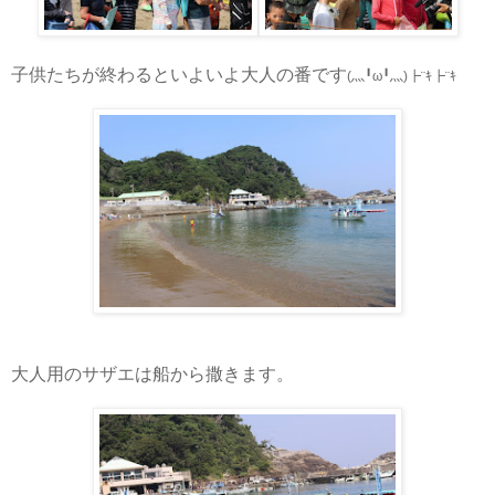
子供たちが終わるといよいよ大人の番です
(
灬
╹
ω
╹
灬
)
┣
¨
ｷ
┣
¨
ｷ
大人用のサザエは船から撒きます。