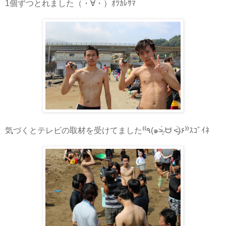
1個ずつとれました（・∀・）ｵﾂｶﾚｻﾏ
⁽⁽
⁾⁾ｽｺﾞｲﾈ
気づくとテレビの取材を受けてました
٩(
๑
˃̶͈̀
ᗨ
˂̶͈́)۶