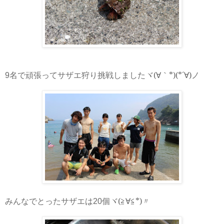
ヾ
(
∀｀
*)(*
´∀
)
ノ
9名で頑張ってサザエ狩り挑戦しました
ヾ
(
≧∀≦
*)
〃
みんなでとったサザエは20個