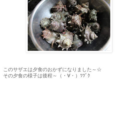
このサザエは夕食のおかずになりました～☆
その夕食の様子は後程～（・∀・）ﾂﾂﾞｸ