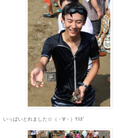
いっぱいとれました☆（・∀・）ｻｽｶﾞ