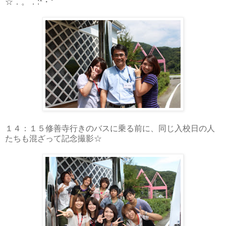
☆．。．:*・°
１４：１５修善寺行きのバスに乗る前に、同じ入校日の人
たちも混ざって記念撮影☆