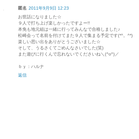
匿名
2011年9月9日 12:23
お世話になりました☆
９人で打ち上げ楽しかったですよー!!
本免も地元組は一緒に行ってみんなで合格しました♪
松崎会って名前を付けてまた９人で集まる予定です(*^。^*)
楽しい思い出をありがとうございました☆
そして、うるさくてごめんなさいでした(笑)
また遊びに行くんで忘れないでくださいね＼(^o^)／
ｂｙ：ハルナ
返信